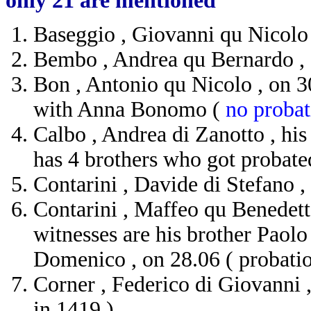
only 21 are mentioned
Baseggio , Giovanni qu Nicolo 
Bembo , Andrea qu Bernardo , 
Bon , Antonio qu Nicolo , on 
with Anna Bonomo (
no probat
Calbo , Andrea di Zanotto , his f
has 4 brothers who got probat
Contarini , Davide di Stefano ,
Contarini , Maffeo qu Benedett
witnesses are his brother Paol
Domenico , on 28.06 ( probatio
Corner , Federico di Giovanni , 
in 1419 )